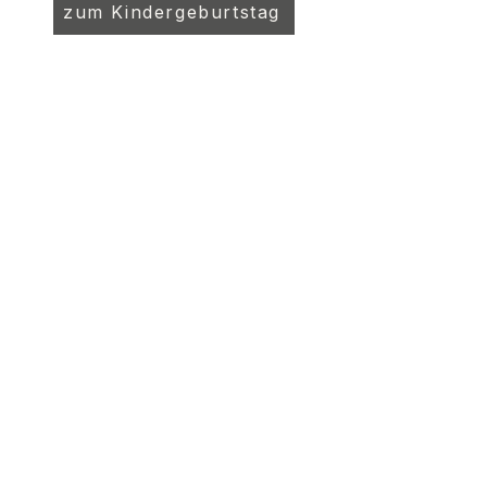
zum Kindergeburtstag
Kontakt
Atelier Schwarz - Simone
Schwarz Mosaik
Telefon:
+49 172 70 64 29 5
Email:
info@atelierschwarz.com
Postadresse:
Kirchweg 5
85667 Oberpframmern
Atelieradresse:
Webergasse 2
85570 Markt Schwaben